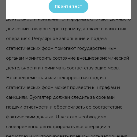
Пройти тест
контролировать объемы внешнеэкономической
деятельности компании. Эти формы включают данные о
движении товаров через границу, а также о валютных
операциях. Регулярное заполнение и подача
статистических форм помогают государственным
органам мониторить состояние внешнеэкономической
деятельности и принимать соответствующие меры.
Несвоевременная или некорректная подача
статистических форм может привести к штрафам и
санкциям. Бухгалтер должен следить за сроками
подачи отчетности и обеспечивать ее соответствие
фактическим данным. Для этого необходимо
своевременно регистрировать все операции в
регистрах и контролировать правильность заполнения