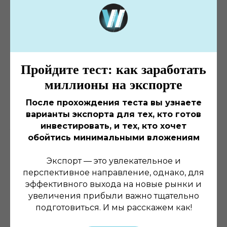
могут существенно влиять на размер налогооблагаемой
базы. Кроме того, необходимо учитывать
международные соглашения об избежании двойного
налогообложения, которые могут предусматривать
Пройдите тест: как заработать
льготы или освобождение от налогообложения
миллионы на экспорте
определенных видов доходов. Бухгалтерия должна
После прохождения теста вы узнаете
быть внимательна при заполнении деклараций, чтобы
варианты экспорта для тех, кто готов
учесть все возможные льготы и избежать ошибок.
инвестировать, и тех, кто хочет
обойтись минимальными вложениям
Статистические
Экспорт — это увлекательное и
формы
перспективное направление, однако, для
эффективного выхода на новые рынки и
увеличения прибыли важно тщательно
подготовиться. И мы расскажем как!
Статистические формы ВЭД являются обязательными
для подачи в государственные органы и позволяют